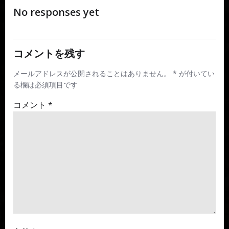
No responses yet
ナ
ナ
ビ
ビ
コメントを残す
ゲ
ゲ
メールアドレスが公開されることはありません。
*
が付いてい
る欄は必須項目です
ー
ー
コメント
*
シ
シ
ョ
ョ
ン
ン