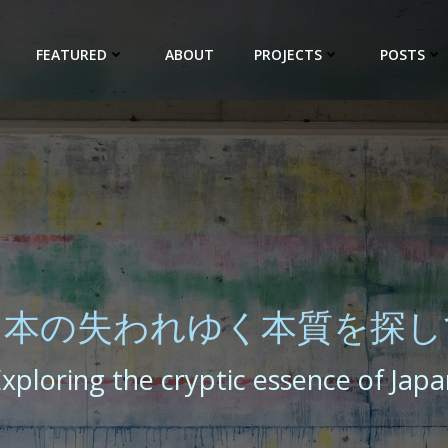
FEATURED
ABOUT
PROJECTS
POSTS
日本の失われゆく本質を探し
xploring the cryptic essence of Jap